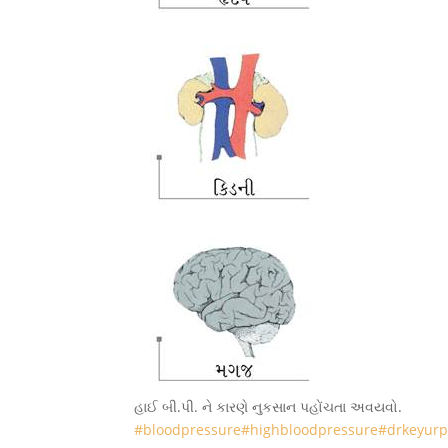
હાઈ બી.પી. ને કારણે નુકસાન પહોંચતા અવયવો.
#bloodpressure
#highbloodpressure
#drkeyurp