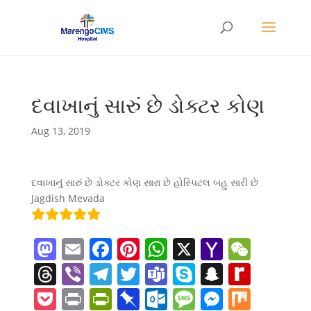
દવાખાનું સારું છે ડોક્ટર કોણ
Aug 13, 2019
દવાખાનું સારું છે ડોક્ટર કોણ સારા છે હોસ્પિટલ બહુ સારી છે
Jagdish Mevada
M
E
F
Pi
W
X
Y
W
a
m
a
nt
h
a
e
T
Vi
T
T
T
S
S
R
st
ai
c
er
at
h
C
h
b
el
w
e
k
n
e
P
Pr
Pr
Pi
O
M
M
M